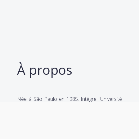
À propos
Née à São Paulo en 1985. Intègre l’Université
de São Paulo en 2005, où obtient un bachelor
en Poétiques Visuelles dans le domaine de la
gravure. En 2019, conclut un master dans la
même université, avec une spécialisation en
aquatinte.